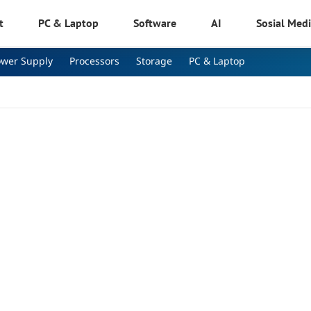
t
PC & Laptop
Software
AI
Sosial Med
ower Supply
Processors
Storage
PC & Laptop