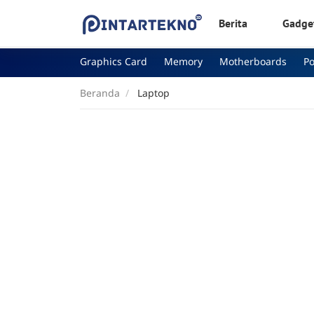
Berita
Gadge
Graphics Card
Memory
Motherboards
P
Beranda
Laptop