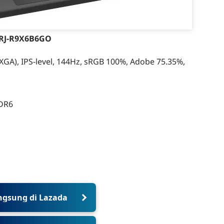
2RJ-R9X6B6GO
XGA), IPS-level, 144Hz, sRGB 100%, Adobe 75.35%,
DR6
ngsung di Lazada