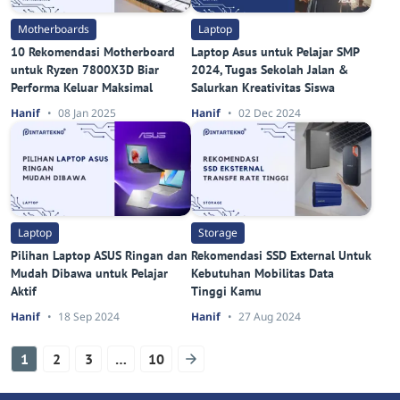
Motherboards
Laptop
10 Rekomendasi Motherboard
Laptop Asus untuk Pelajar SMP
untuk Ryzen 7800X3D Biar
2024, Tugas Sekolah Jalan &
Performa Keluar Maksimal
Salurkan Kreativitas Siswa
Hanif
08 Jan 2025
Hanif
02 Dec 2024
Laptop
Storage
Pilihan Laptop ASUS Ringan dan
Rekomendasi SSD External Untuk
Mudah Dibawa untuk Pelajar
Kebutuhan Mobilitas Data
Aktif
Tinggi Kamu
Hanif
18 Sep 2024
Hanif
27 Aug 2024
1
2
3
…
10