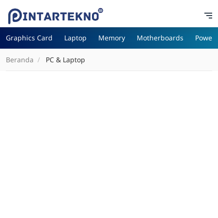
Graphics Card
Laptop
Memory
Motherboards
Power 
Beranda
PC & Laptop