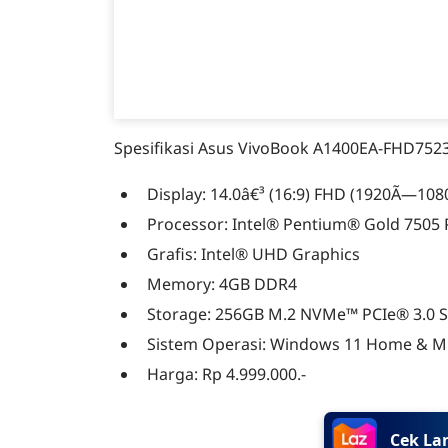
Spesifikasi Asus VivoBook A1400EA-FHD752
Display: 14.0â€³ (16:9) FHD (1920Ã—108
Processor: Intel® Pentium® Gold 7505 P
Grafis: Intel® UHD Graphics
Memory: 4GB DDR4
Storage: 256GB M.2 NVMe™ PCIe® 3.0 
Sistem Operasi: Windows 11 Home & Mi
Harga: Rp 4.999.000.-
Cek La