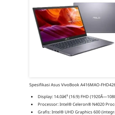
Spesifikasi Asus VivoBook A416MAO-FHD42
Display: 14.0â€³ (16:9) FHD (1920Ã—108
Processor: Intel® Celeron® N4020 Proc
Grafis: Intel® UHD Graphics 600 (integr