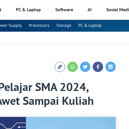
t
PC & Laptop
Software
AI
Sosial Med
ower Supply
Processors
Storage
PC & Laptop
Pelajar SMA 2024,
Awet Sampai Kuliah