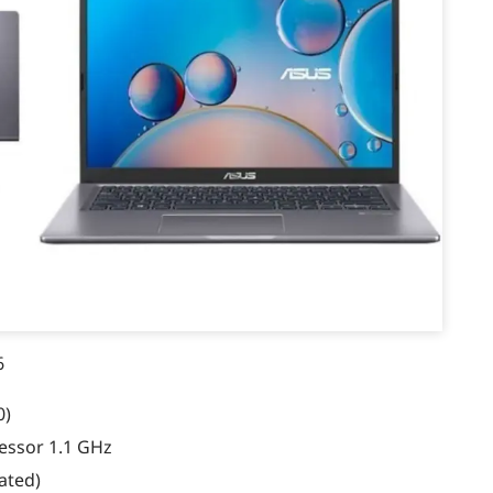
6
0)
essor 1.1 GHz
ated)