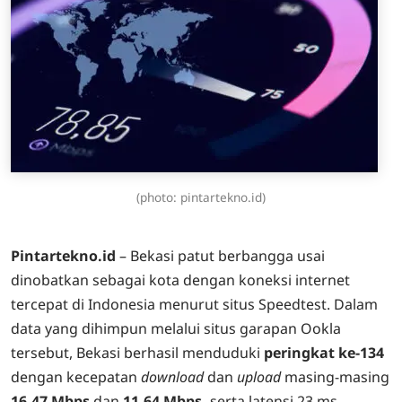
(photo: pintartekno.id)
Pintartekno.id
– Bekasi patut berbangga usai
dinobatkan sebagai kota dengan koneksi internet
tercepat di Indonesia menurut situs Speedtest. Dalam
data yang dihimpun melalui situs garapan Ookla
tersebut, Bekasi berhasil menduduki
peringkat ke-134
dengan kecepatan
download
dan
upload
masing-masing
16,47 Mbps
dan
11,64 Mbps,
serta latensi 23 ms.