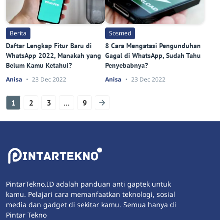
Berita
Sosmed
Daftar Lengkap Fitur Baru di
8 Cara Mengatasi Pengunduhan
WhatsApp 2022, Manakah yang
Gagal di WhatsApp, Sudah Tahu
Belum Kamu Ketahui?
Penyebabnya?
Anisa
23 Dec 2022
Anisa
23 Dec 2022
1
2
3
…
9
PintarTekno.ID adalah panduan anti gaptek untuk
kamu. Pelajari cara memanfaatkan teknologi, sosial
media dan gadget di sekitar kamu. Semua hanya di
Pintar Tekno