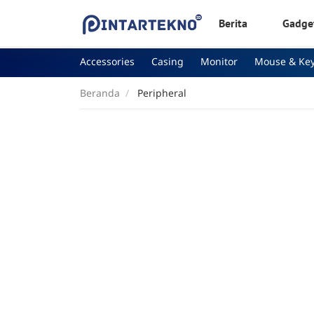
Berita
Gadge
Accessories
Casing
Monitor
Mouse & Ke
Beranda
Peripheral