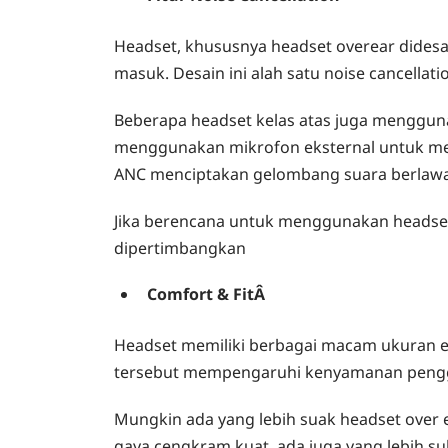
Headset, khususnya headset overear didesai
masuk. Desain ini alah satu noise cancellatio
Beberapa headset kelas atas juga menggunaka
menggunakan mikrofon eksternal untuk mende
ANC menciptakan gelombang suara berlaw
Jika berencana untuk menggunakan headset i
dipertimbangkan
Comfort & FitÂ
Headset memiliki berbagai macam ukuran e
tersebut mempengaruhi kenyamanan peng
Mungkin ada yang lebih suak headset over e
gaya cengkram kuat, ada juga yang lebih s