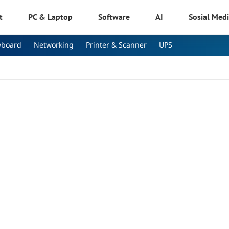
t
PC & Laptop
Software
AI
Sosial Med
yboard
Networking
Printer & Scanner
UPS