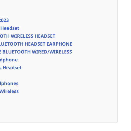
2023
 Headset
OTH WIRELESS HEADSET
 BLUETOOTH HEADSET EARPHONE
E BLUETOOTH WIRED/WIRELESS
adphone
s Headset
adphones
Wireless