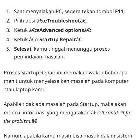
Saat menyalakan PC, segera tekan tombol
F11
;
Pilih opsi â€œ
Troubleshoot
â€;
Ketuk â€œ
Advanced options
â€;
Ketuk â€œ
Startup Repair
â€;
Selesai
, kamu tinggal menunggu proses
pemindaian masalah.
Proses Startup Repair ini memakan waktu beberapa
menit untuk menyelesaikan masalah pada komputer
atau laptop kamu.
Apabila tidak ada masalah pada Startup, maka akan
muncul informasi yang mengatakan â€œ
It canâ€™t fix
the problem.
â€
Namun, apabila kamu masih bisa masuk dalam sistem