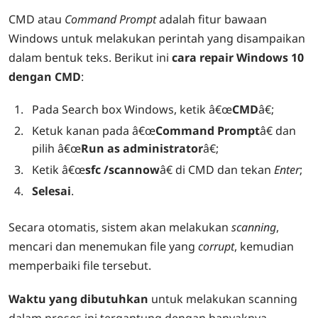
CMD atau
Command Prompt
adalah fitur bawaan
Windows untuk melakukan perintah yang disampaikan
dalam bentuk teks. Berikut ini
cara repair Windows 10
dengan CMD
:
Pada Search box Windows, ketik â€œ
CMD
â€;
Ketuk kanan pada â€œ
Command Prompt
â€ dan
pilih â€œ
Run as administrator
â€;
Ketik â€œ
sfc /scannow
â€ di CMD dan tekan
Enter
;
Selesai
.
Secara otomatis, sistem akan melakukan
scanning
,
mencari dan menemukan file yang
corrupt
, kemudian
memperbaiki file tersebut.
Waktu yang dibutuhkan
untuk melakukan scanning