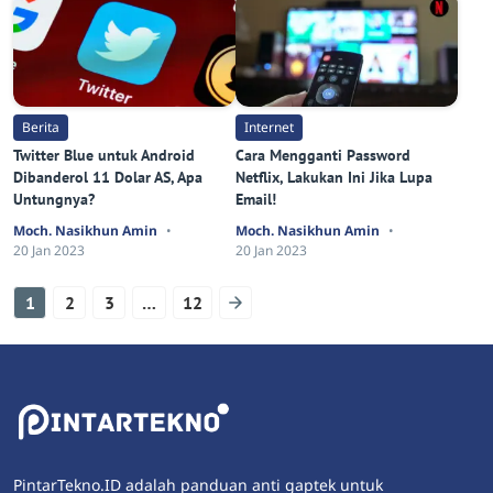
Berita
Internet
Twitter Blue untuk Android
Cara Mengganti Password
Dibanderol 11 Dolar AS, Apa
Netflix, Lakukan Ini Jika Lupa
Untungnya?
Email!
Moch. Nasikhun Amin
Moch. Nasikhun Amin
20 Jan 2023
20 Jan 2023
1
2
3
…
12
PintarTekno.ID adalah panduan anti gaptek untuk