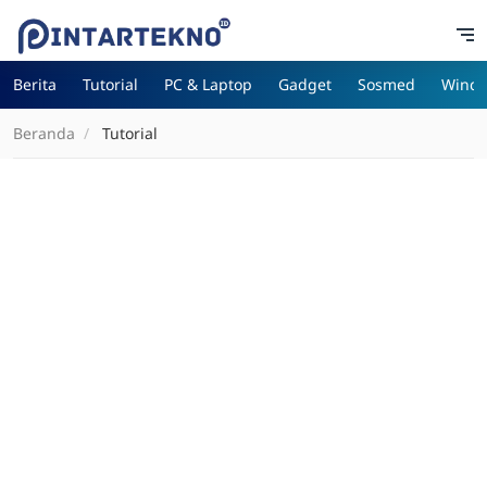
Berita
Tutorial
PC & Laptop
Gadget
Sosmed
Wind
Beranda
Tutorial