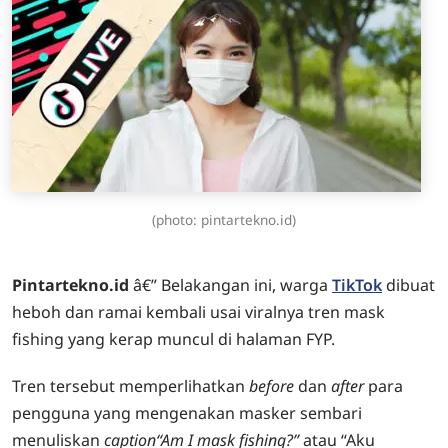
(photo: pintartekno.id)
Pintartekno.id
â€” Belakangan ini, warga
TikTok
dibuat
heboh dan ramai kembali usai viralnya tren mask
fishing yang kerap muncul di halaman FYP.
Tren tersebut memperlihatkan
before
dan
after
para
pengguna yang mengenakan masker sembari
menuliskan
caption
“Am I mask fishing?”
atau “Aku