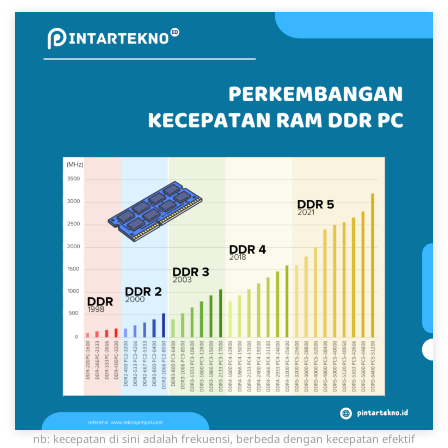
nb: kecepatan di sini adalah frekuensi, berbeda dengan kecepatan efektif