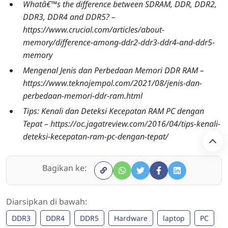
Whatâ€™s the difference between SDRAM, DDR, DDR2,
DDR3, DDR4 and DDR5? –
https://www.crucial.com/articles/about-
memory/difference-among-ddr2-ddr3-ddr4-and-ddr5-
memory
Mengenal Jenis dan Perbedaan Memori DDR RAM –
https://www.teknojempol.com/2021/08/jenis-dan-
perbedaan-memori-ddr-ram.html
Tips: Kenali dan Deteksi Kecepatan RAM PC dengan
Tepat – https://oc.jagatreview.com/2016/04/tips-kenali-
deteksi-kecepatan-ram-pc-dengan-tepat/
Bagikan ke:
Diarsipkan di bawah:
DDR3
DDR4
DDR5
Hardware
laptop
PC