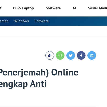
t
PC & Laptop
Software
AI
Sosial Med
osmed
Windows
Software
(Penerjemah) Online
Lengkap Anti