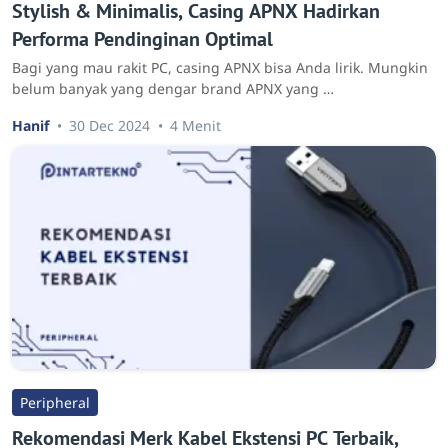
Stylish & Minimalis, Casing APNX Hadirkan
Performa Pendinginan Optimal
Bagi yang mau rakit PC, casing APNX bisa Anda lirik. Mungkin
belum banyak yang dengar brand APNX yang …
Hanif
30 Dec 2024
4 Menit
Peripheral
Rekomendasi Merk Kabel Ekstensi PC Terbaik,