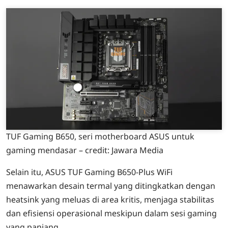
TUF Gaming B650, seri motherboard ASUS untuk
gaming mendasar – credit: Jawara Media
Selain itu, ASUS TUF Gaming B650-Plus WiFi
menawarkan desain termal yang ditingkatkan dengan
heatsink yang meluas di area kritis, menjaga stabilitas
dan efisiensi operasional meskipun dalam sesi gaming
yang panjang.