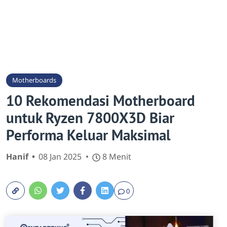
Motherboards
10 Rekomendasi Motherboard
untuk Ryzen 7800X3D Biar
Performa Keluar Maksimal
Hanif
08 Jan 2025
8 Menit
0