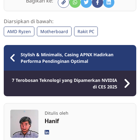
Bagikan ke:
Diarsipkan di bawah:
AMD Ryzen
Motherboard
Rakit PC
Stylish & Minimalis, Casing APNX Hadirkan
Performa Pendinginan Optimal
7 Terobosan Teknologi yang Dipamerkan NVIDIA
di CES 2025
Ditulis oleh
Hanif