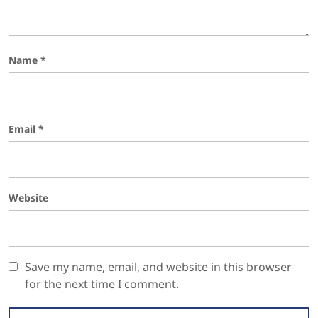
Name
*
Email
*
Website
Save my name, email, and website in this browser
for the next time I comment.