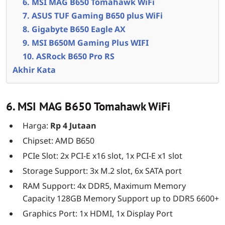
6. MSI MAG B650 Tomahawk WiFi
7. ASUS TUF Gaming B650 plus WiFi
8. Gigabyte B650 Eagle AX
9. MSI B650M Gaming Plus WIFI
10. ASRock B650 Pro RS
Akhir Kata
6. MSI MAG B650 Tomahawk WiFi
Harga:
Rp 4 Jutaan
Chipset: AMD B650
PCIe Slot: 2x PCI-E x16 slot, 1x PCI-E x1 slot
Storage Support: 3x M.2 slot, 6x SATA port
RAM Support: 4x DDR5, Maximum Memory
Capacity 128GB Memory Support up to DDR5 6600+
Graphics Port: 1x HDMI, 1x Display Port