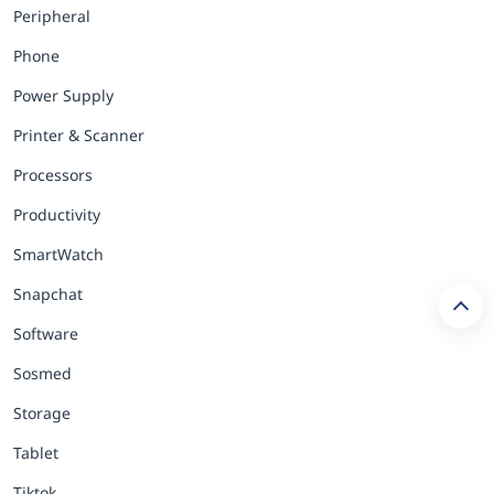
Peripheral
Phone
Power Supply
Printer & Scanner
Processors
Productivity
SmartWatch
Snapchat
Software
Sosmed
Storage
Tablet
Tiktok