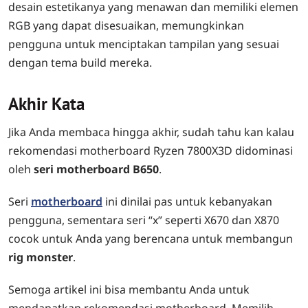
desain estetikanya yang menawan dan memiliki elemen
RGB yang dapat disesuaikan, memungkinkan
pengguna untuk menciptakan tampilan yang sesuai
dengan tema build mereka.
Akhir Kata
Jika Anda membaca hingga akhir, sudah tahu kan kalau
rekomendasi motherboard Ryzen 7800X3D didominasi
oleh
seri motherboard B650
.
Seri
motherboard
ini dinilai pas untuk kebanyakan
pengguna, sementara seri “x” seperti X670 dan X870
cocok untuk Anda yang berencana untuk membangun
rig monster
.
Semoga artikel ini bisa membantu Anda untuk