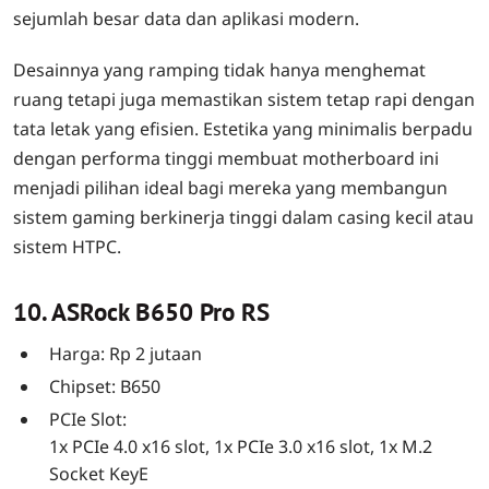
sejumlah besar data dan aplikasi modern.
Desainnya yang ramping tidak hanya menghemat
ruang tetapi juga memastikan sistem tetap rapi dengan
tata letak yang efisien. Estetika yang minimalis berpadu
dengan performa tinggi membuat motherboard ini
menjadi pilihan ideal bagi mereka yang membangun
sistem gaming berkinerja tinggi dalam casing kecil atau
sistem HTPC.
10. ASRock B650 Pro RS
Harga: Rp 2 jutaan
Chipset: B650
PCIe Slot:
1x PCIe 4.0 x16 slot, 1x PCIe 3.0 x16 slot, 1x M.2
Socket KeyE