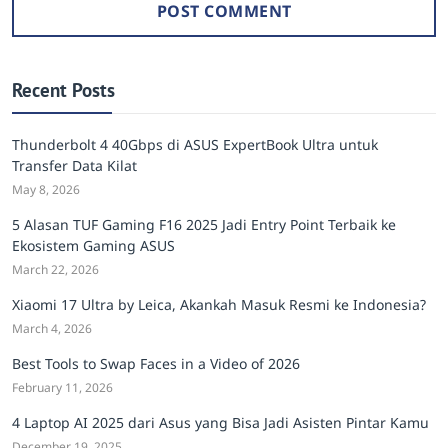
Recent Posts
Thunderbolt 4 40Gbps di ASUS ExpertBook Ultra untuk
Transfer Data Kilat
May 8, 2026
5 Alasan TUF Gaming F16 2025 Jadi Entry Point Terbaik ke
Ekosistem Gaming ASUS
March 22, 2026
Xiaomi 17 Ultra by Leica, Akankah Masuk Resmi ke Indonesia?
March 4, 2026
Best Tools to Swap Faces in a Video of 2026
February 11, 2026
4 Laptop AI 2025 dari Asus yang Bisa Jadi Asisten Pintar Kamu
December 19, 2025