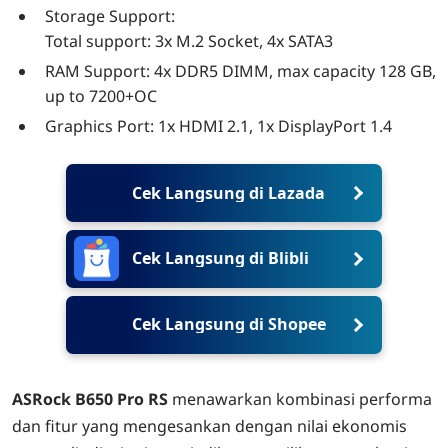
Storage Support:
Total support: 3x M.2 Socket, 4x SATA3
RAM Support: 4x DDR5 DIMM, max capacity 128 GB,
up to 7200+OC
Graphics Port: 1x HDMI 2.1, 1x DisplayPort 1.4
Cek Langsung di Lazada
Cek Langsung di Blibli
Cek Langsung di Shopee
ASRock B650 Pro RS
menawarkan kombinasi performa
dan fitur yang mengesankan dengan nilai ekonomis