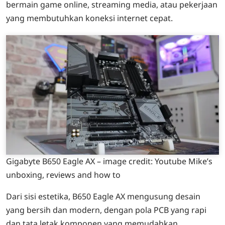
bermain game online, streaming media, atau pekerjaan
yang membutuhkan koneksi internet cepat.
Gigabyte B650 Eagle AX – image credit: Youtube Mike’s
unboxing, reviews and how to
Dari sisi estetika, B650 Eagle AX mengusung desain
yang bersih dan modern, dengan pola PCB yang rapi
dan tata letak komponen yang memudahkan