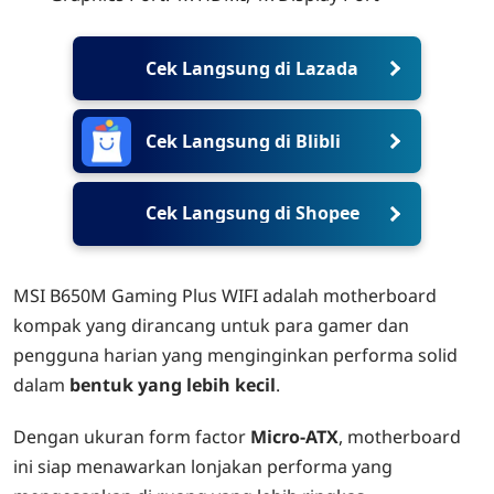
Cek Langsung di Lazada
Cek Langsung di Blibli
Cek Langsung di Shopee
MSI B650M Gaming Plus WIFI adalah motherboard
kompak yang dirancang untuk para gamer dan
pengguna harian yang menginginkan performa solid
dalam
bentuk yang lebih kecil
.
Dengan ukuran form factor
Micro-ATX
, motherboard
ini siap menawarkan lonjakan performa yang