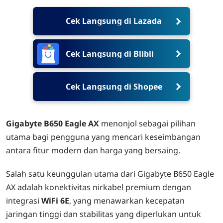
Cek Langsung di Lazada
Cek Langsung di Blibli
Cek Langsung di Shopee
Gigabyte B650 Eagle AX
menonjol sebagai pilihan
utama bagi pengguna yang mencari keseimbangan
antara fitur modern dan harga yang bersaing.
Salah satu keunggulan utama dari Gigabyte B650 Eagle
AX adalah konektivitas nirkabel premium dengan
integrasi
WiFi 6E
, yang menawarkan kecepatan
jaringan tinggi dan stabilitas yang diperlukan untuk