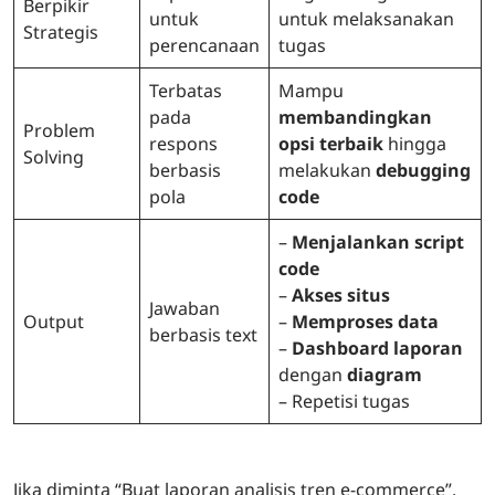
Berpikir
untuk
untuk melaksanakan
Strategis
perencanaan
tugas
Terbatas
Mampu
pada
membandingkan
Problem
respons
opsi terbaik
hingga
Solving
berbasis
melakukan
debugging
pola
code
–
Menjalankan script
code
–
Akses situs
Jawaban
Output
–
Memproses data
berbasis text
–
Dashboard laporan
dengan
diagram
– Repetisi tugas
Jika diminta “Buat laporan analisis tren e-commerce”,