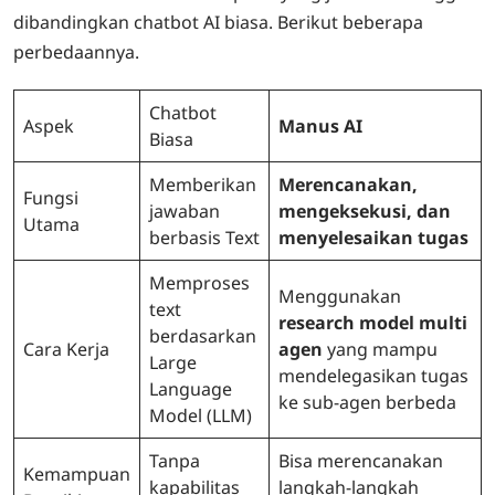
dibandingkan chatbot AI biasa. Berikut beberapa
perbedaannya.
Chatbot
Aspek
Manus AI
Biasa
Memberikan
Merencanakan,
Fungsi
jawaban
mengeksekusi, dan
Utama
berbasis Text
menyelesaikan tugas
Memproses
Menggunakan
text
research model multi
berdasarkan
Cara Kerja
agen
yang mampu
Large
mendelegasikan tugas
Language
ke sub-agen berbeda
Model (LLM)
Tanpa
Bisa merencanakan
Kemampuan
kapabilitas
langkah-langkah