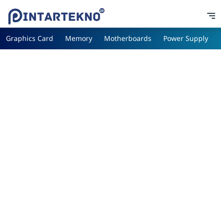
Graphics Card
Memory
Motherboards
Power Supply