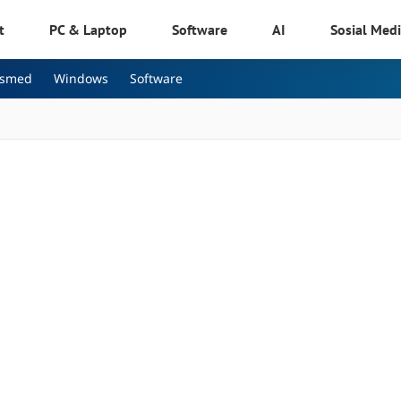
t
PC & Laptop
Software
AI
Sosial Med
osmed
Windows
Software