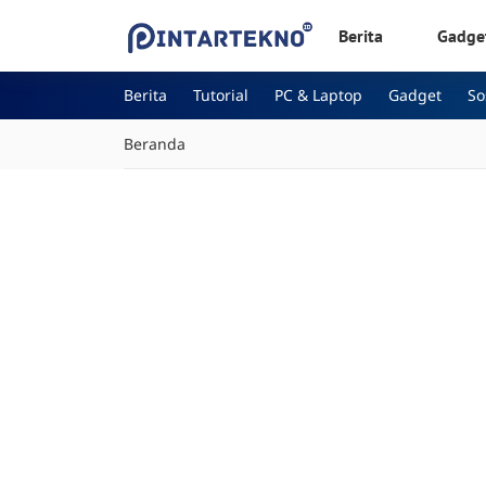
Berita
Gadge
Berita
Tutorial
PC & Laptop
Gadget
S
Beranda