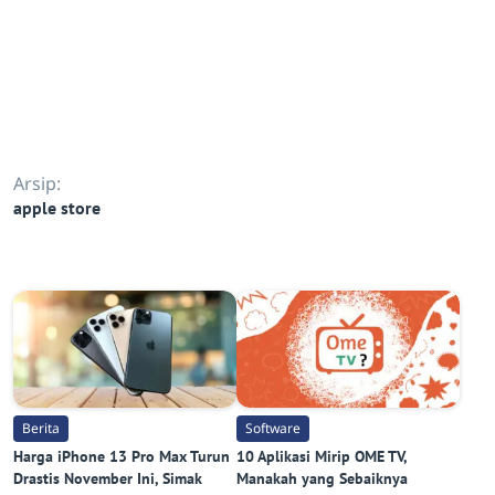
Arsip:
apple store
Berita
Software
Harga iPhone 13 Pro Max Turun
10 Aplikasi Mirip OME TV,
Drastis November Ini, Simak
Manakah yang Sebaiknya