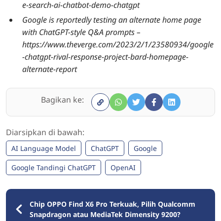
e-search-ai-chatbot-demo-chatgpt
Google is reportedly testing an alternate home page
with ChatGPT-style Q&A prompts –
https://www.theverge.com/2023/2/1/23580934/google
-chatgpt-rival-response-project-bard-homepage-
alternate-report
Bagikan ke:
Diarsipkan di bawah:
AI Language Model
ChatGPT
Google
Google Tandingi ChatGPT
OpenAI
Chip OPPO Find X6 Pro Terkuak, Pilih Qualcomm
Snapdragon atau MediaTek Dimensity 9200?