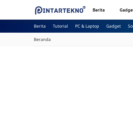
Berita
Gadge
Berita
Tutorial
PC & Laptop
Gadget
S
Beranda