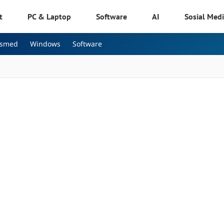
t
PC & Laptop
Software
AI
Sosial Med
osmed
Windows
Software